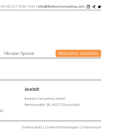
+49 (0) 157 3236 7245
|
Info@BarkowConsulting.com
Ukraine-Special
Newsletter anmelden
Anschrift
Barkow Consulting GmbH
Rethelstraße 38, 40237 Düsseldorf
245
Datenschutz
|
Cookie Einstellungen
|
|
Impressum