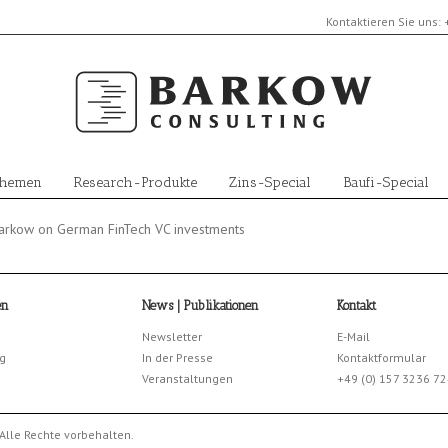
Kontaktieren Sie uns:
Themen
Research-Produkte
Zins-Special
Baufi-Special
 Barkow on German FinTech VC investments
en
News | Publikationen
Kontakt
Newsletter
E-Mail
g
In der Presse
Kontaktformular
Veranstaltungen
+49 (0) 157 3236 7
Alle Rechte vorbehalten.