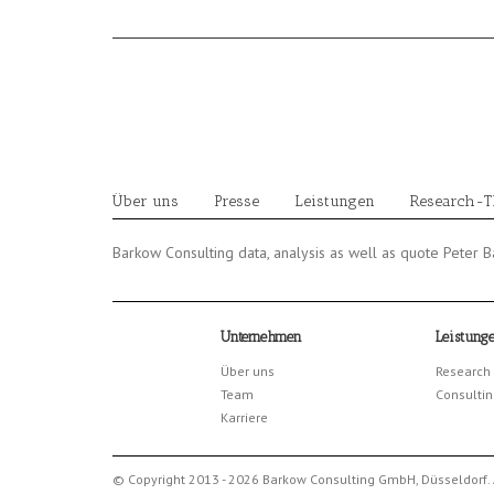
Skip
to
content
Über uns
Presse
Leistungen
Research-
Barkow Consulting data, analysis as well as quote Peter
Unternehmen
Leistung
Über uns
Research
Team
Consultin
Karriere
© Copyright 2013 - 2026 Barkow Consulting GmbH, Düsseldorf. 