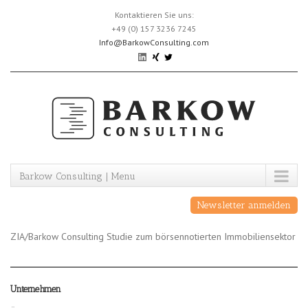
Skip
Kontaktieren Sie uns:
to
+49 (0) 157 3236 7245
content
Info@BarkowConsulting.com
Barkow Consulting | Menu
Newsletter anmelden
ZIA/Barkow Consulting Studie zum börsennotierten Immobiliensektor
Unternehmen