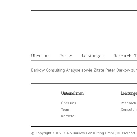
Skip
to
content
Über uns
Presse
Leistungen
Research-
Barkow Consulting Analyse sowie Zitate Peter Barkow zu
Unternehmen
Leistung
Über uns
Research
Team
Consultin
Karriere
© Copyright 2013 - 2026 Barkow Consulting GmbH, Düsseldorf. 