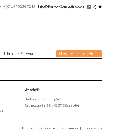
+49 (0) 157 3236 7245
|
Info@BarkowConsulting.com
Ukraine-Special
Newsletter anmelden
Anschrift
Barkow Consulting GmbH
Rethelstraße 38, 40237 Düsseldorf
245
Datenschutz
|
Cookie Einstellungen
|
|
Impressum