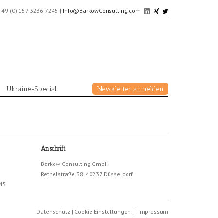
+49 (0) 157 3236 7245
|
Info@BarkowConsulting.com
Ukraine-Special
Newsletter anmelden
Anschrift
Barkow Consulting GmbH
Rethelstraße 38, 40237 Düsseldorf
245
Datenschutz
|
Cookie Einstellungen
|
|
Impressum