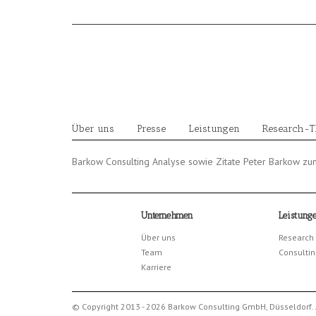
Skip
to
content
Über uns
Presse
Leistungen
Research-
Barkow Consulting Analyse sowie Zitate Peter Barkow zu
Unternehmen
Leistung
Über uns
Research
Team
Consultin
Karriere
© Copyright 2013 - 2026 Barkow Consulting GmbH, Düsseldorf. 