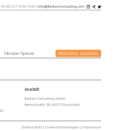
+49 (0) 157 3236 7245
|
Info@BarkowConsulting.com
Ukraine-Special
Newsletter anmelden
Anschrift
Barkow Consulting GmbH
Rethelstraße 38, 40237 Düsseldorf
245
Datenschutz
|
Cookie Einstellungen
|
|
Impressum