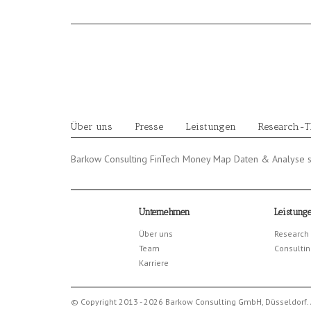
Skip
to
content
Über uns
Presse
Leistungen
Research-
Barkow Consulting FinTech Money Map Daten & Analyse s
Unternehmen
Leistung
Über uns
Research
Team
Consultin
Karriere
© Copyright 2013 - 2026 Barkow Consulting GmbH, Düsseldorf. 