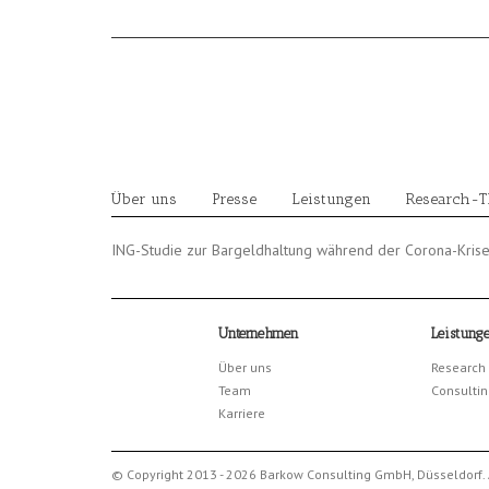
Skip
to
content
Über uns
Presse
Leistungen
Research-
ING-Studie zur Bargeldhaltung während der Corona-Krise
Unternehmen
Leistung
Über uns
Research
Team
Consultin
Karriere
© Copyright 2013 - 2026 Barkow Consulting GmbH, Düsseldorf. 