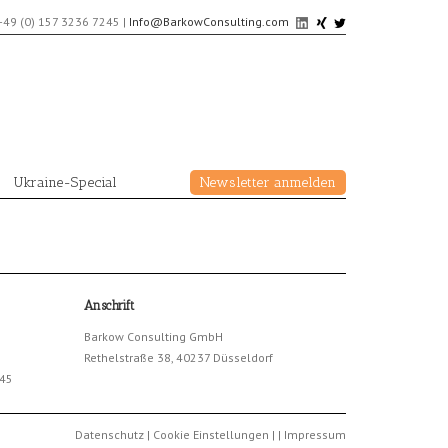
+49 (0) 157 3236 7245
|
Info@BarkowConsulting.com
Ukraine-Special
Newsletter anmelden
Anschrift
Barkow Consulting GmbH
Rethelstraße 38, 40237 Düsseldorf
245
Datenschutz
|
Cookie Einstellungen
|
|
Impressum