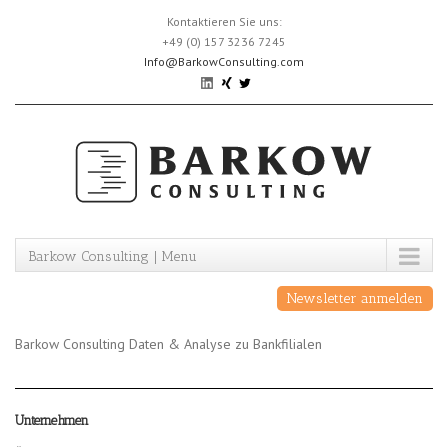
Skip
Kontaktieren Sie uns:
to
+49 (0) 157 3236 7245
content
Info@BarkowConsulting.com
Barkow Consulting | Menu
Newsletter anmelden
Barkow Consulting Daten & Analyse zu Bankfilialen
Unternehmen