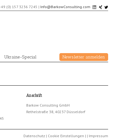
+49 (0) 157 3236 7245
|
Info@BarkowConsulting.com
Ukraine-Special
Newsletter anmelden
Anschrift
Barkow Consulting GmbH
Rethelstraße 38, 40237 Düsseldorf
245
Datenschutz
|
Cookie Einstellungen
|
|
Impressum