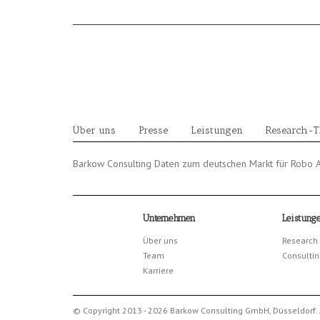
Skip
to
content
Über uns
Presse
Leistungen
Research-
Barkow Consulting Daten zum deutschen Markt für Robo 
Unternehmen
Leistung
Über uns
Research
Team
Consultin
Karriere
© Copyright 2013 - 2026 Barkow Consulting GmbH, Düsseldorf. 