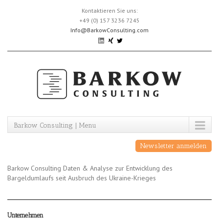
Skip
Kontaktieren Sie uns:
to
+49 (0) 157 3236 7245
content
Info@BarkowConsulting.com
Barkow Consulting | Menu
Newsletter anmelden
Barkow Consulting Daten & Analyse zur Entwicklung des
Bargeldumlaufs seit Ausbruch des Ukraine-Krieges
Unternehmen