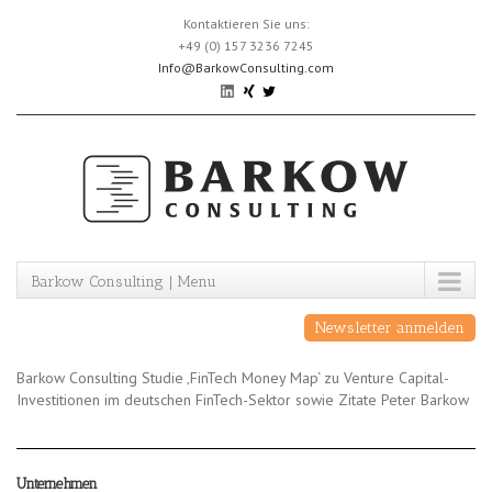
Skip
Kontaktieren Sie uns:
to
+49 (0) 157 3236 7245
content
Info@BarkowConsulting.com
Barkow Consulting | Menu
Newsletter anmelden
Barkow Consulting Studie ‚FinTech Money Map‘ zu Venture Capital-
Investitionen im deutschen FinTech-Sektor sowie Zitate Peter Barkow
Unternehmen