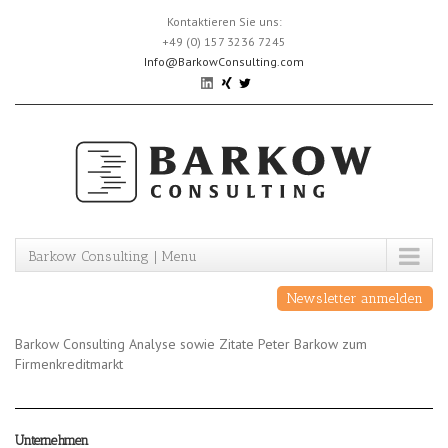
Skip
Kontaktieren Sie uns:
to
+49 (0) 157 3236 7245
content
Info@BarkowConsulting.com
Barkow Consulting | Menu
Newsletter anmelden
Barkow Consulting Analyse sowie Zitate Peter Barkow zum
Firmenkreditmarkt
Unternehmen