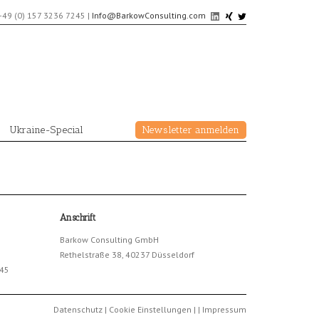
+49 (0) 157 3236 7245
|
Info@BarkowConsulting.com
Ukraine-Special
Newsletter anmelden
Anschrift
Barkow Consulting GmbH
Rethelstraße 38, 40237 Düsseldorf
245
Datenschutz
|
Cookie Einstellungen
|
|
Impressum