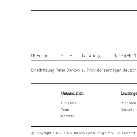
Skip
to
content
Über uns
Presse
Leistungen
Research-
Einschätzung Peter Barkow zu Provisionserträgen deutsc
Unternehmen
Leistung
Über uns
Research
Team
Consultin
Karriere
© Copyright 2013 - 2026 Barkow Consulting GmbH, Düsseldorf. 