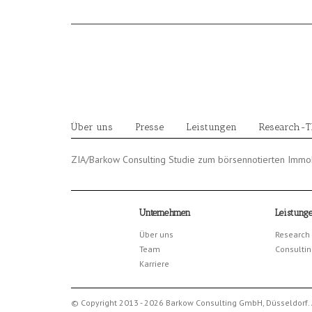
Skip
to
content
Über uns
Presse
Leistungen
Research-
ZIA/Barkow Consulting Studie zum börsennotierten Immob
Unternehmen
Leistung
Über uns
Research
Team
Consultin
Karriere
© Copyright 2013 - 2026 Barkow Consulting GmbH, Düsseldorf. 