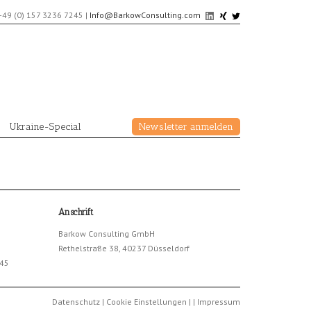
+49 (0) 157 3236 7245
|
Info@BarkowConsulting.com
Ukraine-Special
Newsletter anmelden
Anschrift
Barkow Consulting GmbH
Rethelstraße 38, 40237 Düsseldorf
245
Datenschutz
|
Cookie Einstellungen
|
|
Impressum