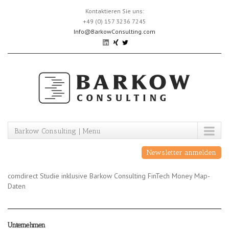
Skip
Kontaktieren Sie uns:
to
+49 (0) 157 3236 7245
content
Info@BarkowConsulting.com
Barkow Consulting | Menu
Newsletter anmelden
comdirect Studie inklusive Barkow Consulting FinTech Money Map-
Daten
Unternehmen