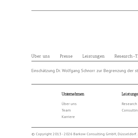
Skip
to
content
Über uns
Presse
Leistungen
Research-
Einschätzung Dr. Wolfgang Schnorr zur Begrenzung der s
Unternehmen
Leistung
Über uns
Research
Team
Consultin
Karriere
© Copyright 2013 - 2026 Barkow Consulting GmbH, Düsseldorf. 