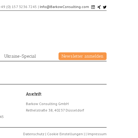
+49 (0) 157 3236 7245
|
Info@BarkowConsulting.com
Ukraine-Special
Newsletter anmelden
Anschrift
Barkow Consulting GmbH
Rethelstraße 38, 40237 Düsseldorf
245
Datenschutz
|
Cookie Einstellungen
|
|
Impressum