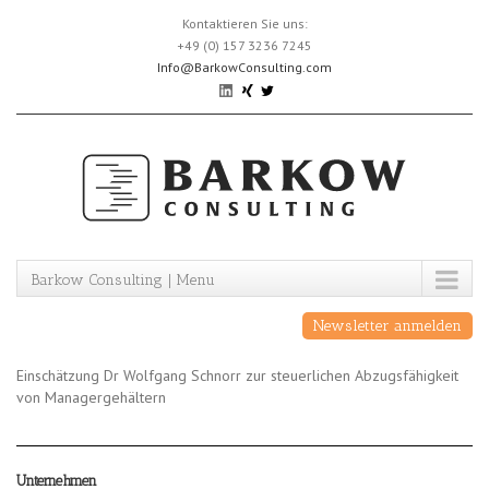
Skip
Kontaktieren Sie uns:
to
+49 (0) 157 3236 7245
content
Info@BarkowConsulting.com
Barkow Consulting | Menu
Newsletter anmelden
Einschätzung Dr Wolfgang Schnorr zur steuerlichen Abzugsfähigkeit
von Managergehältern
Unternehmen