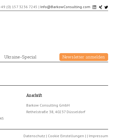
+49 (0) 157 3236 7245
|
Info@BarkowConsulting.com
Ukraine-Special
Newsletter anmelden
Anschrift
Barkow Consulting GmbH
Rethelstraße 38, 40237 Düsseldorf
245
Datenschutz
|
Cookie Einstellungen
|
|
Impressum