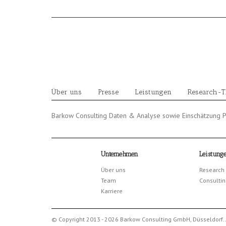
Skip
to
content
Über uns
Presse
Leistungen
Research-
Barkow Consulting Daten & Analyse sowie Einschätzung 
Unternehmen
Leistung
Über uns
Research
Team
Consultin
Karriere
© Copyright 2013 - 2026 Barkow Consulting GmbH, Düsseldorf. 