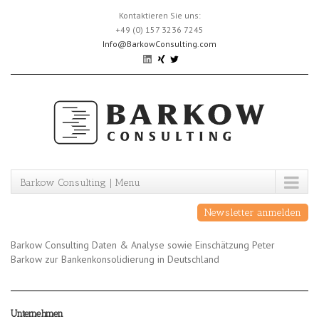
Skip
Kontaktieren Sie uns:
to
+49 (0) 157 3236 7245
content
Info@BarkowConsulting.com
Barkow Consulting | Menu
Newsletter anmelden
Barkow Consulting Daten & Analyse sowie Einschätzung Peter
Barkow zur Bankenkonsolidierung in Deutschland
Unternehmen