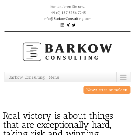
Skip
Kontaktieren Sie uns:
to
+49 (0) 157 3236 7245
content
Info@BarkowConsulting.com
Barkow Consulting | Menu
Newsletter anmelden
Real victory is about things
that are exceptionally hard,
taking risk and winning.