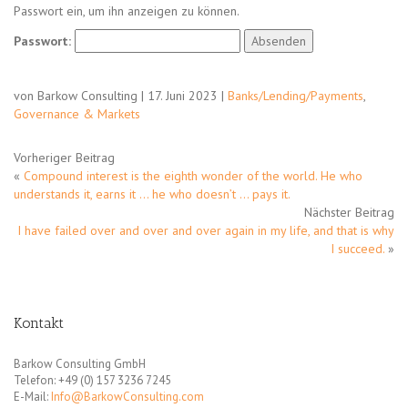
Passwort ein, um ihn anzeigen zu können.
Passwort:
von Barkow Consulting | 17. Juni 2023 |
Banks/Lending/Payments
,
Governance & Markets
Vorheriger Beitrag
«
Compound interest is the eighth wonder of the world. He who
understands it, earns it … he who doesn’t … pays it.
Nächster Beitrag
I have failed over and over and over again in my life, and that is why
I succeed.
»
Kontakt
Barkow Consulting GmbH
Telefon: +49 (0) 157 3236 7245
E-Mail:
Info@BarkowConsulting.com