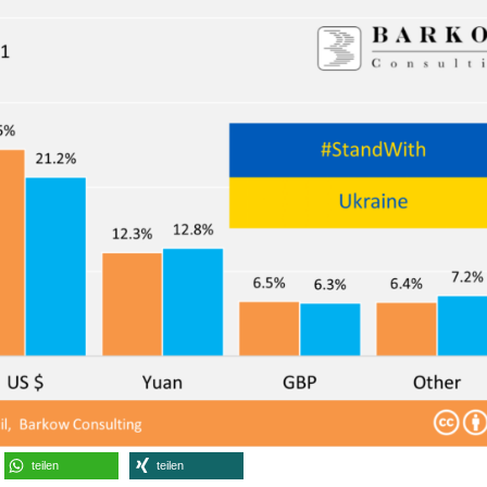
teilen
teilen