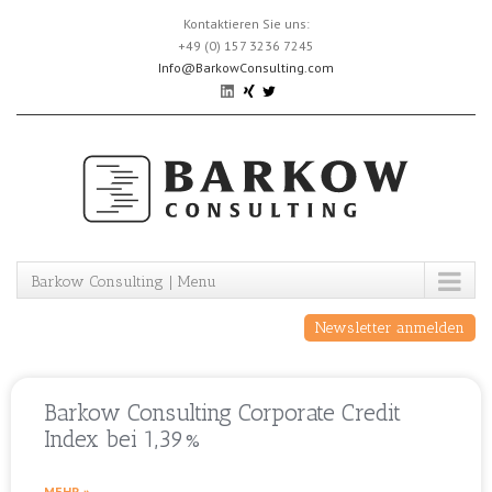
Skip
Kontaktieren Sie uns:
to
+49 (0) 157 3236 7245
content
Info@BarkowConsulting.com
Barkow Consulting | Menu
Newsletter anmelden
Barkow Consulting Corporate Credit
Index bei 1,39%
MEHR »