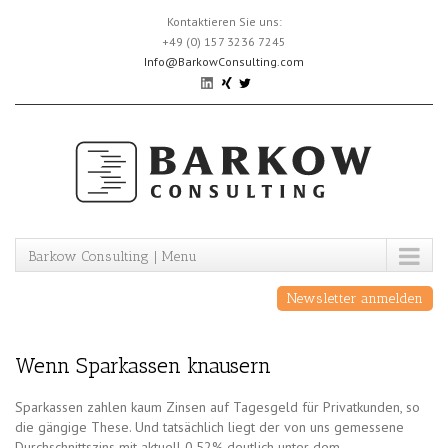
Skip
Kontaktieren Sie uns:
to
+49 (0) 157 3236 7245
content
Info@BarkowConsulting.com
Barkow Consulting | Menu
Newsletter anmelden
Wenn Sparkassen knausern
Sparkassen zahlen kaum Zinsen auf Tagesgeld für Privatkunden, so
die gängige These. Und tatsächlich liegt der von uns gemessene
Durchschnittszins mit aktuell 0,52% deutlich unter dem