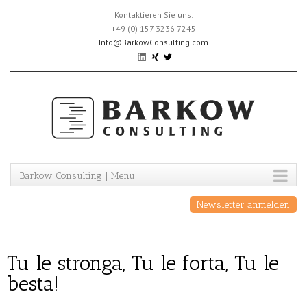
Skip
Kontaktieren Sie uns:
to
+49 (0) 157 3236 7245
content
Info@BarkowConsulting.com
Barkow Consulting | Menu
Newsletter anmelden
Tu le stronga, Tu le forta, Tu le
besta!