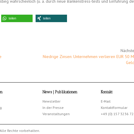
anstieg wahrscheinlich (u. a. durch neue Bankenstress-tests und Einführung d
teilen
teilen
Nächste
e
Niedrige Zinsen: Unternehmen verlieren EUR 50 Mr
Gel
en
News | Publikationen
Kontakt
Newsletter
E-Mail
g
In der Presse
Kontaktformular
Veranstaltungen
+49 (0) 157 3236 7
Alle Rechte vorbehalten.