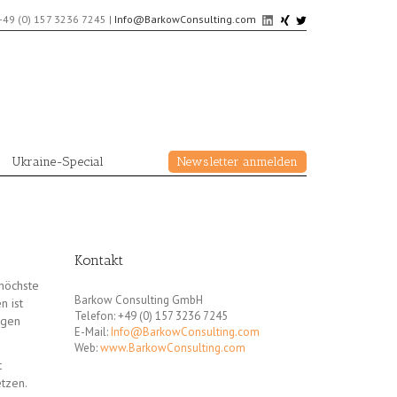
+49 (0) 157 3236 7245
|
Info@BarkowConsulting.com
Ukraine-Special
Newsletter anmelden
Kontakt
höchste
Barkow Consulting GmbH
n ist
Telefon: +49 (0) 157 3236 7245
igen
E-Mail:
Info@BarkowConsulting.com
Web:
www.BarkowConsulting.com
t
tzen.