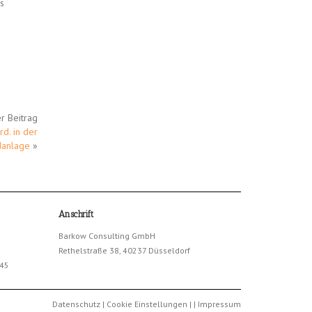
es
r Beitrag
d. in der
danlage
»
Anschrift
Barkow Consulting GmbH
Rethelstraße 38, 40237 Düsseldorf
245
Datenschutz
|
Cookie Einstellungen
|
|
Impressum