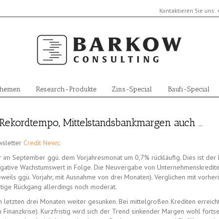
Kontaktieren Sie uns:
Themen
Research-Produkte
Zins-Special
Baufi-Special
Rekordtempo, Mittelstandsbankmargen auch …
wsletter
Credit News
:
 im September ggü. dem Vorjahresmonat um 0,7% rückläufig. Dies ist der 
negative Wachstumswert in Folge. Die Neuvergabe von Unternehmenskredite
weils ggü. Vorjahr, mit Ausnahme von drei Monaten). Verglichen mit vorher
itige Rückgang allerdings noch moderat.
n letzten drei Monaten weiter gesunken. Bei mittelgroßen Krediten erreich
inanzkrise). Kurzfristig wird sich der Trend sinkender Margen wohl fortse