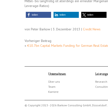
Mittel- bis langfristig ist allerdings ein erneuter Margen
Leverage-Ratios)
teilen
teilen
teilen
von Peter Barkow | 3. Dezember 2013 |
Credit News
Vorheriger Beitrag
«
€10.7bn Capital Markets Funding for German Real Estat
Unternehmen
Leistung
Über uns
Research
Team
Consultin
Karriere
© Copyright 2013 - 2026 Barkow Consulting GmbH, Düsseldorf. 