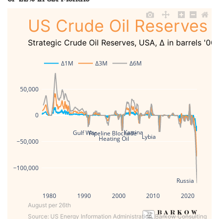
US Crude Oil Reserves W
Strategic Crude Oil Reserves, USA, Δ in barrels '00
Δ1M
Δ3M
Δ6M
50,000
0
Katrina
Gulf War
Pipeline Blockade
Lybia
Heating Oil
−50,000
−100,000
Russia
1980
1990
2000
2010
2020
August per 26th
Source: US Energy Information Administration, Barkow Consulting