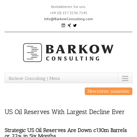
Skip
Kontaktieren Sie uns:
to
+49 (0) 157 3236 7245
content
Info@BarkowConsulting.com
Barkow Consulting | Menu
Newsletter anmelden
US Oil Reserves With Largest Decline Ever
Strategic US Oil Reserves Are Down c130m Barrels
or 22% in Six Months