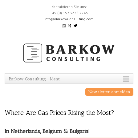
Skip
Kontaktieren Sie uns:
to
+49 (0) 157 3236 7245
content
Info@BarkowConsulting.com
Barkow Consulting | Menu
Newsletter anmelden
Where Are Gas Prices Rising the Most?
In Netherlands, Belgium & Bulgaria!