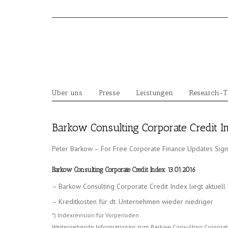
Skip
to
content
Über uns
Presse
Leistungen
Research-
Barkow Consulting Corporate Credit I
Peter Barkow – For Free Corporate Finance Updates Sig
Barkow Consulting Corporate Credit Index 13.01.2016
– Barkow Consulting Corporate Credit Index liegt aktuell
– Kreditkosten für dt. Unternehmen wieder niedriger
*) Indexrevision für Vorperioden
Weitergehende Informationen zum Barkow Consulting Corporat