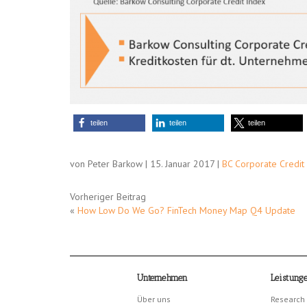
teilen
teilen
teilen
von Peter Barkow | 15. Januar 2017 |
BC Corporate Credit
Vorheriger Beitrag
«
How Low Do We Go? FinTech Money Map Q4 Update
Unternehmen
Leistung
Über uns
Research