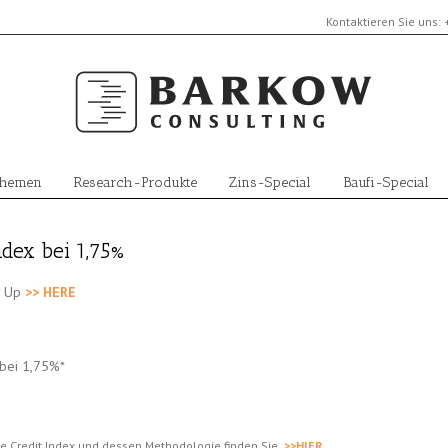
Kontaktieren Sie uns:
Themen
Research-Produkte
Zins-Special
Baufi-Special
ndex bei 1,75%
n Up
>> HERE
 bei 1,75%*
e Credit Index und dessen Methodologie finden Sie
>>HIER