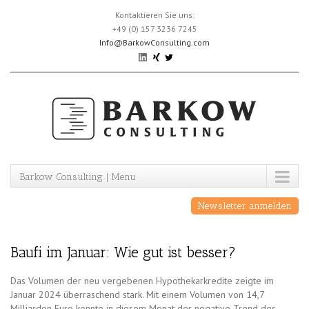
Skip
Kontaktieren Sie uns:
to
+49 (0) 157 3236 7245
content
Info@BarkowConsulting.com
Barkow Consulting | Menu
Newsletter anmelden
Baufi im Januar: Wie gut ist besser?
Das Volumen der neu vergebenen Hypothekarkredite zeigte im
Januar 2024 überraschend stark. Mit einem Volumen von 14,7
Milliarden Euro konnte in diesem Monat der negative Trend des