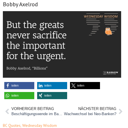
Bobby Axelrod
teilen
teilen
teilen
teilen
teilen
VORHERIGER BEITRAG
NÄCHSTER BEITRAG
Beschäftigungswende im Banking
Wachwechsel bei Neo-Banken?
BC Quotes
,
Wednesday Wisdom