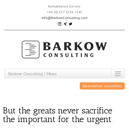
Skip
Kontaktieren Sie uns:
to
+49 (0) 157 3236 7245
content
Info@BarkowConsulting.com
Barkow Consulting | Menu
Newsletter anmelden
But the greats never sacrifice
the important for the urgent.