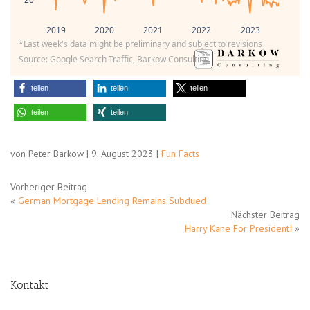
2019
2020
2021
2022
2023
*Last week's data might be preliminary and subject to revisions
Source: Google Search Traffic, Barkow Consulting
teilen
teilen
teilen
teilen
teilen
von Peter Barkow | 9. August 2023 |
Fun Facts
Vorheriger Beitrag
«
German Mortgage Lending Remains Subdued
Nächster Beitrag
Harry Kane For President!
»
Kontakt