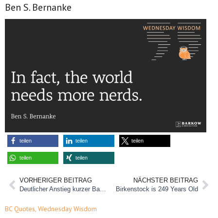
Ben S. Bernanke
teilen
teilen
teilen
teilen
teilen
VORHERIGER BEITRAG
NÄCHSTER BEITRAG
Deutlicher Anstieg kurzer Baufi-Kredite
Birkenstock is 249 Years Old
BC Quotes
,
Wednesday Wisdom