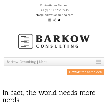
Skip
Kontaktieren Sie uns:
to
+49 (0) 157 3236 7245
content
Info@BarkowConsulting.com
Barkow Consulting | Menu
Newsletter anmelden
In fact, the world needs more
nerds.