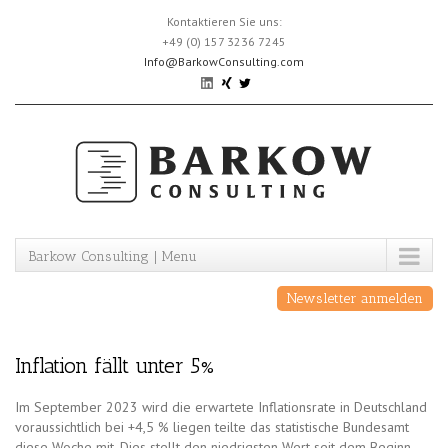
Skip
Kontaktieren Sie uns:
to
+49 (0) 157 3236 7245
content
Info@BarkowConsulting.com
Barkow Consulting | Menu
Newsletter anmelden
Inflation fällt unter 5%
Im September 2023 wird die erwartete Inflationsrate in Deutschland
voraussichtlich bei +4,5 % liegen teilte das statistische Bundesamt
diese Woche mit. Dies stellt den niedrigsten Wert seit dem Beginn