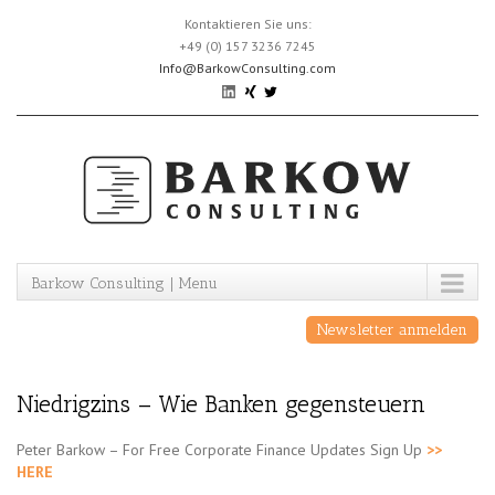
Skip
Kontaktieren Sie uns:
to
+49 (0) 157 3236 7245
content
Info@BarkowConsulting.com
Barkow Consulting | Menu
Newsletter anmelden
Niedrigzins – Wie Banken gegensteuern
Peter Barkow – For Free Corporate Finance Updates Sign Up
>>
HERE