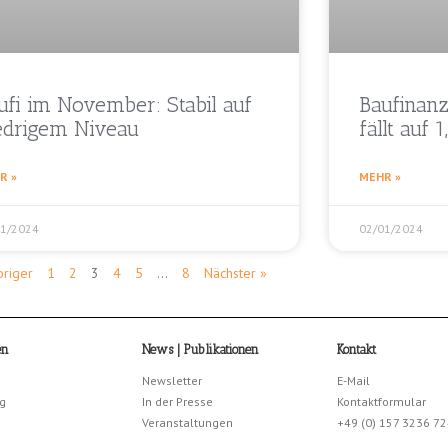
ufi im November: Stabil auf
Baufinan
edrigem Niveau
fällt auf 1
R »
MEHR »
01/2024
02/01/2024
origer
1
2
3
4
5
…
8
Nächster »
en
News | Publikationen
Kontakt
Newsletter
E-Mail
g
In der Presse
Kontaktformular
Veranstaltungen
+49 (0) 157 3236 7