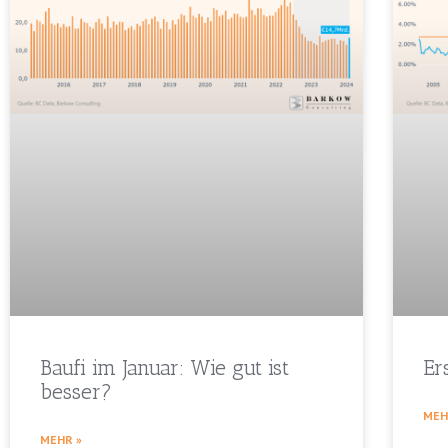
Baufi im Januar: Wie gut ist
Er
besser?
MEH
MEHR »