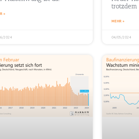
trotzdem 
R »
MEHR »
06/2024
04/05/2024