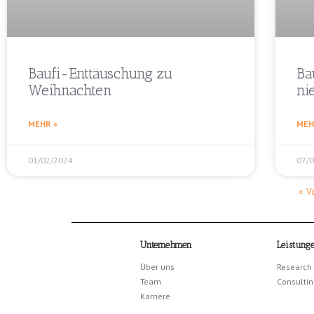
Baufi-Enttäuschung zu
Ba
Weihnachten
ni
MEHR »
MEH
01/02/2024
07/
« V
Unternehmen
Leistung
Über uns
Research
Team
Consultin
Karriere