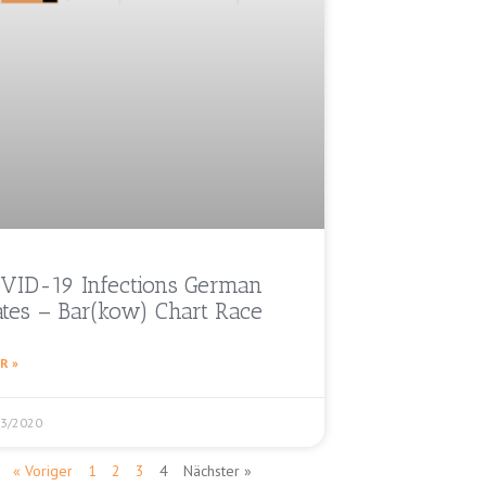
VID-19 Infections German
ates – Bar(kow) Chart Race
R »
03/2020
« Voriger
1
2
3
4
Nächster »