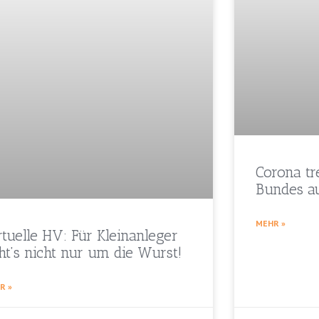
Corona tr
Bundes a
MEHR »
rtuelle HV: Für Kleinanleger
ht’s nicht nur um die Wurst!
R »