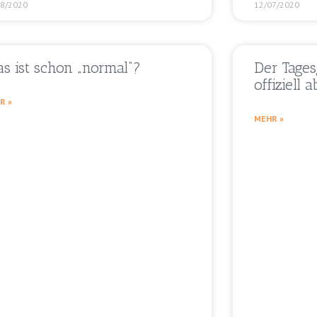
08/2020
12/07/2020
s ist schon „normal“?
Der Tages
offiziell 
R »
MEHR »