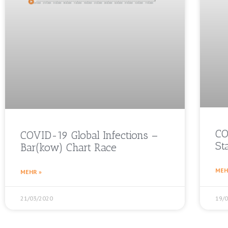
CO
COVID-19 Global Infections –
St
Bar(kow) Chart Race
MEH
MEHR »
21/03/2020
19/