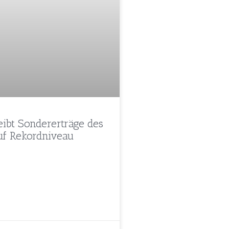
eibt Sondererträge des
uf Rekordniveau