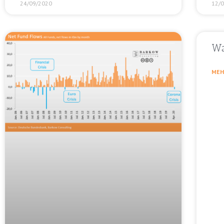
24/09/2020
12/
Wa
MEH